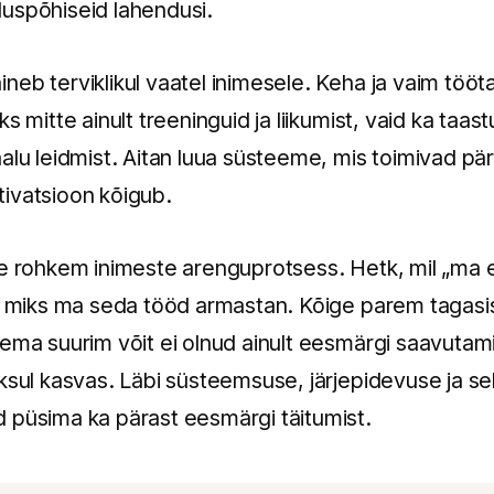
uspõhiseid lahendusi.
neb terviklikul vaatel inimesele. Keha ja vaim töö
s mitte ainult treeninguid ja liikumist, vaid ka taa
lu leidmist. Aitan luua süsteeme, mis toimivad päris
ivatsioon kõigub.
ge rohkem inimeste arenguprotsess. Hetk, mil „ma
s, miks ma seda tööd armastan. Kõige parem tagasis
ema suurim võit ei olnud ainult eesmärgi saavutami
ksul kasvas. Läbi süsteemsuse, järjepidevuse ja se
 püsima ka pärast eesmärgi täitumist.