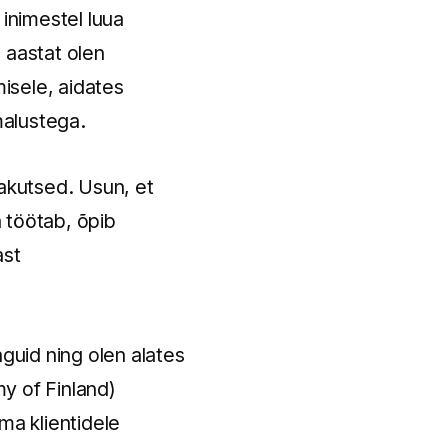
 inimestel luua
 aastat olen
isele, aidates
malustega.
jakutsed. Usun, et
 töötab, õpib
ast
nguid ning olen alates
y of Finland)
ma klientidele