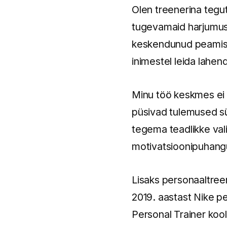
Olen treenerina tegut
tugevamaid harjumusi,
keskendunud peamisel
inimestel leida lahen
Minu töö keskmes ei o
püsivad tulemused sü
tegema teadlikke val
motivatsioonipuhan
Lisaks personaaltreen
2019. aastast Nike p
Personal Trainer kool