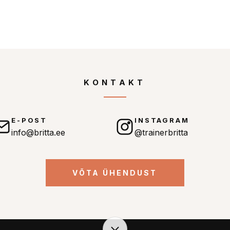
KONTAKT
E-POST
INSTAGRAM
info@britta.ee
@trainerbritta
VÕTA ÜHENDUST