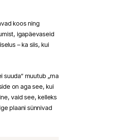
tavad koos ning
stumist, igapäevaseid
elus – ka siis, kui
 ei suuda“ muutub „ma
ide on aga see, kui
ne, vaid see, kelleks
lge plaani sünnivad