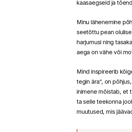
kaasaegseid ja tõend
Minu lähenemine põhi
seetõttu pean olulisek
harjumusi ning tasakaa
aega on vähe või mot
Mind inspireerib kõi
tegin ära“, on põhju
inimene mõistab, et t
ta selle teekonna joo
muutused, mis jäävad