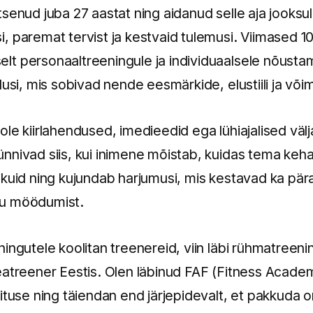
senud juba 27 aastat ning aidanud selle aja jooksul
 paremat tervist ja kestvaid tulemusi. Viimased 10
t personaaltreeningule ja individuaalsele nõustam
dusi, mis sobivad nende eesmärkide, elustiili ja või
le kiirlahendused, imedieedid ega lühiajalised väl
nnivad siis, kui inimene mõistab, kuidas tema keha
ikuid ning kujundab harjumusi, mis kestavad ka pär
gu möödumist.
ingutele koolitan treenereid, viin läbi rühmatreeni
eatreener Eestis. Olen läbinud FAF (Fitness Academ
ituse ning täiendan end järjepidevalt, et pakkuda o