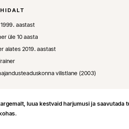
HIDALT
 1999. aastast
er üle 10 aasta
r alates 2019. aastast
rainer
 majandusteaduskonna vilistlane (2003)
targemalt, luua kestvaid harjumusi ja saavutada t
 kohas.