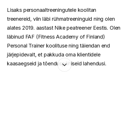
Lisaks personaaltreeningutele koolitan
treenereid, viin läbi rühmatreeninguid ning olen
alates 2019. aastast Nike peatreener Eestis. Olen
läbinud FAF (Fitness Academy of Finland)
Personal Trainer koolituse ning täiendan end
järjepidevalt, et pakkuda oma klientidele
kaasaegseid ja tõenduspõhiseid lahendusi.
Minu lähenemine põhineb terviklikul vaatel
inimesele. Keha ja vaim töötavad koos ning
seetõttu pean oluliseks mitte ainult treeninguid ja
liikumist, vaid ka taastumist, igapäevaseid
harjumusi ning tasakaalu leidmist. Aitan luua
süsteeme, mis toimivad päriselus – ka siis, kui