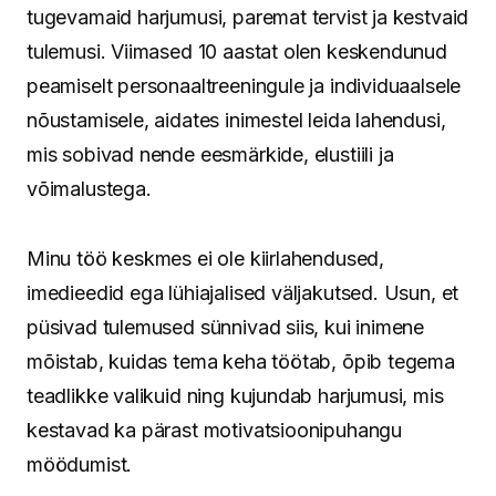
tugevamaid harjumusi, paremat tervist ja kestvaid
tulemusi. Viimased 10 aastat olen keskendunud
peamiselt personaaltreeningule ja individuaalsele
nõustamisele, aidates inimestel leida lahendusi,
mis sobivad nende eesmärkide, elustiili ja
võimalustega.
Minu töö keskmes ei ole kiirlahendused,
imedieedid ega lühiajalised väljakutsed. Usun, et
püsivad tulemused sünnivad siis, kui inimene
mõistab, kuidas tema keha töötab, õpib tegema
teadlikke valikuid ning kujundab harjumusi, mis
kestavad ka pärast motivatsioonipuhangu
möödumist.