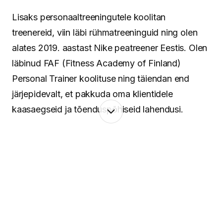
Lisaks personaaltreeningutele koolitan
treenereid, viin läbi rühmatreeninguid ning olen
alates 2019. aastast Nike peatreener Eestis. Olen
läbinud FAF (Fitness Academy of Finland)
Personal Trainer koolituse ning täiendan end
järjepidevalt, et pakkuda oma klientidele
kaasaegseid ja tõenduspõhiseid lahendusi.
Minu lähenemine põhineb terviklikul vaatel
inimesele. Keha ja vaim töötavad koos ning
seetõttu pean oluliseks mitte ainult treeninguid ja
liikumist, vaid ka taastumist, igapäevaseid
harjumusi ning tasakaalu leidmist. Aitan luua
süsteeme, mis toimivad päriselus – ka siis, kui