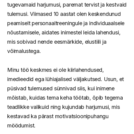
tugevamaid harjumusi, paremat tervist ja kestvaid
tulemusi. Viimased 10 aastat olen keskendunud
peamiselt personaaltreeningule ja individuaalsele
nõustamisele, aidates inimestel leida lahendusi,
mis sobivad nende eesmärkide, elustiili ja
võimalustega.
Minu töö keskmes ei ole kiirlahendused,
imedieedid ega lühiajalised väljakutsed. Usun, et
püsivad tulemused sünnivad siis, kui inimene
mõistab, kuidas tema keha töötab, õpib tegema
teadlikke valikuid ning kujundab harjumusi, mis
kestavad ka pärast motivatsioonipuhangu
möödumist.