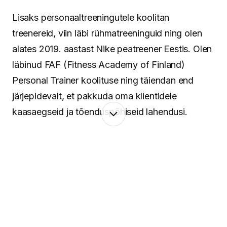
Lisaks personaaltreeningutele koolitan
treenereid, viin läbi rühmatreeninguid ning olen
alates 2019. aastast Nike peatreener Eestis. Olen
läbinud FAF (Fitness Academy of Finland)
Personal Trainer koolituse ning täiendan end
järjepidevalt, et pakkuda oma klientidele
kaasaegseid ja tõenduspõhiseid lahendusi.
Minu lähenemine põhineb terviklikul vaatel
inimesele. Keha ja vaim töötavad koos ning
seetõttu pean oluliseks mitte ainult treeninguid ja
liikumist, vaid ka taastumist, igapäevaseid
harjumusi ning tasakaalu leidmist. Aitan luua
süsteeme, mis toimivad päriselus – ka siis, kui