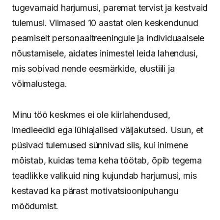
tugevamaid harjumusi, paremat tervist ja kestvaid
tulemusi. Viimased 10 aastat olen keskendunud
peamiselt personaaltreeningule ja individuaalsele
nõustamisele, aidates inimestel leida lahendusi,
mis sobivad nende eesmärkide, elustiili ja
võimalustega.
Minu töö keskmes ei ole kiirlahendused,
imedieedid ega lühiajalised väljakutsed. Usun, et
püsivad tulemused sünnivad siis, kui inimene
mõistab, kuidas tema keha töötab, õpib tegema
teadlikke valikuid ning kujundab harjumusi, mis
kestavad ka pärast motivatsioonipuhangu
möödumist.