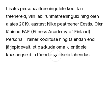
Lisaks personaaltreeningutele koolitan
treenereid, viin läbi rühmatreeninguid ning olen
alates 2019. aastast Nike peatreener Eestis. Olen
läbinud FAF (Fitness Academy of Finland)
Personal Trainer koolituse ning täiendan end
järjepidevalt, et pakkuda oma klientidele
kaasaegseid ja tõenduspõhiseid lahendusi.
Minu lähenemine põhineb terviklikul vaatel
inimesele. Keha ja vaim töötavad koos ning
seetõttu pean oluliseks mitte ainult treeninguid ja
liikumist, vaid ka taastumist, igapäevaseid
harjumusi ning tasakaalu leidmist. Aitan luua
süsteeme, mis toimivad päriselus – ka siis, kui