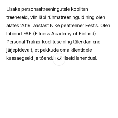
Lisaks personaaltreeningutele koolitan
treenereid, viin läbi rühmatreeninguid ning olen
alates 2019. aastast Nike peatreener Eestis. Olen
läbinud FAF (Fitness Academy of Finland)
Personal Trainer koolituse ning täiendan end
järjepidevalt, et pakkuda oma klientidele
kaasaegseid ja tõenduspõhiseid lahendusi.
Minu lähenemine põhineb terviklikul vaatel
inimesele. Keha ja vaim töötavad koos ning
seetõttu pean oluliseks mitte ainult treeninguid ja
liikumist, vaid ka taastumist, igapäevaseid
harjumusi ning tasakaalu leidmist. Aitan luua
süsteeme, mis toimivad päriselus – ka siis, kui