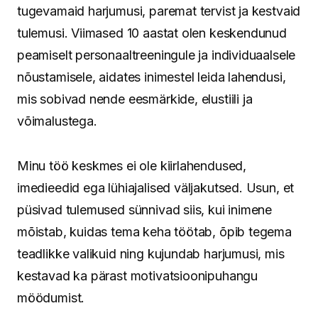
tugevamaid harjumusi, paremat tervist ja kestvaid
tulemusi. Viimased 10 aastat olen keskendunud
peamiselt personaaltreeningule ja individuaalsele
nõustamisele, aidates inimestel leida lahendusi,
mis sobivad nende eesmärkide, elustiili ja
võimalustega.
Minu töö keskmes ei ole kiirlahendused,
imedieedid ega lühiajalised väljakutsed. Usun, et
püsivad tulemused sünnivad siis, kui inimene
mõistab, kuidas tema keha töötab, õpib tegema
teadlikke valikuid ning kujundab harjumusi, mis
kestavad ka pärast motivatsioonipuhangu
möödumist.