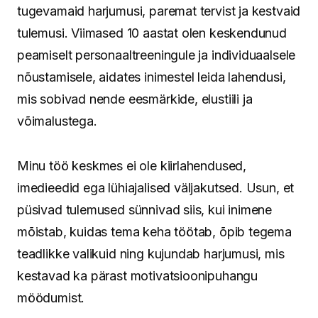
tugevamaid harjumusi, paremat tervist ja kestvaid
tulemusi. Viimased 10 aastat olen keskendunud
peamiselt personaaltreeningule ja individuaalsele
nõustamisele, aidates inimestel leida lahendusi,
mis sobivad nende eesmärkide, elustiili ja
võimalustega.
Minu töö keskmes ei ole kiirlahendused,
imedieedid ega lühiajalised väljakutsed. Usun, et
püsivad tulemused sünnivad siis, kui inimene
mõistab, kuidas tema keha töötab, õpib tegema
teadlikke valikuid ning kujundab harjumusi, mis
kestavad ka pärast motivatsioonipuhangu
möödumist.