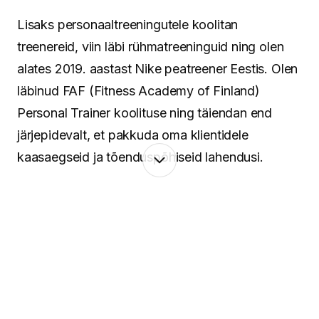
Lisaks personaaltreeningutele koolitan
treenereid, viin läbi rühmatreeninguid ning olen
alates 2019. aastast Nike peatreener Eestis. Olen
läbinud FAF (Fitness Academy of Finland)
Personal Trainer koolituse ning täiendan end
järjepidevalt, et pakkuda oma klientidele
kaasaegseid ja tõenduspõhiseid lahendusi.
Minu lähenemine põhineb terviklikul vaatel
inimesele. Keha ja vaim töötavad koos ning
seetõttu pean oluliseks mitte ainult treeninguid ja
liikumist, vaid ka taastumist, igapäevaseid
harjumusi ning tasakaalu leidmist. Aitan luua
süsteeme, mis toimivad päriselus – ka siis, kui