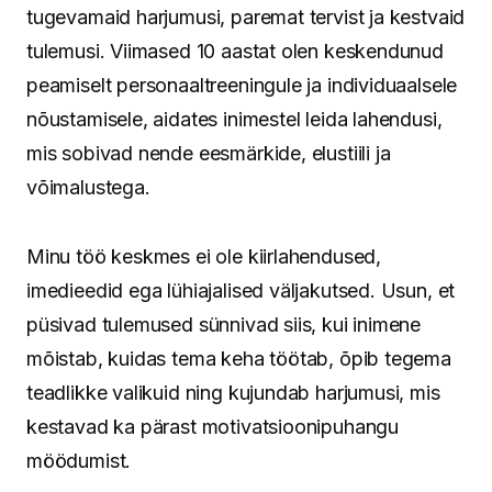
tugevamaid harjumusi, paremat tervist ja kestvaid
tulemusi. Viimased 10 aastat olen keskendunud
peamiselt personaaltreeningule ja individuaalsele
nõustamisele, aidates inimestel leida lahendusi,
mis sobivad nende eesmärkide, elustiili ja
võimalustega.
Minu töö keskmes ei ole kiirlahendused,
imedieedid ega lühiajalised väljakutsed. Usun, et
püsivad tulemused sünnivad siis, kui inimene
mõistab, kuidas tema keha töötab, õpib tegema
teadlikke valikuid ning kujundab harjumusi, mis
kestavad ka pärast motivatsioonipuhangu
möödumist.