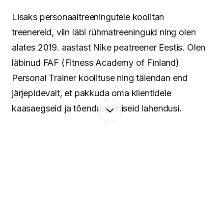
Lisaks personaaltreeningutele koolitan
treenereid, viin läbi rühmatreeninguid ning olen
alates 2019. aastast Nike peatreener Eestis. Olen
läbinud FAF (Fitness Academy of Finland)
Personal Trainer koolituse ning täiendan end
järjepidevalt, et pakkuda oma klientidele
kaasaegseid ja tõenduspõhiseid lahendusi.
Minu lähenemine põhineb terviklikul vaatel
inimesele. Keha ja vaim töötavad koos ning
seetõttu pean oluliseks mitte ainult treeninguid ja
liikumist, vaid ka taastumist, igapäevaseid
harjumusi ning tasakaalu leidmist. Aitan luua
süsteeme, mis toimivad päriselus – ka siis, kui