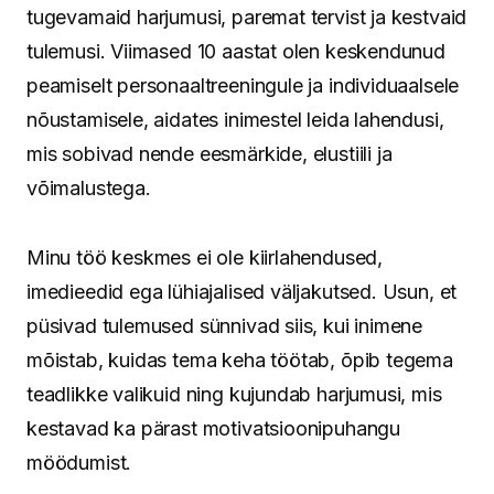
tugevamaid harjumusi, paremat tervist ja kestvaid
tulemusi. Viimased 10 aastat olen keskendunud
peamiselt personaaltreeningule ja individuaalsele
nõustamisele, aidates inimestel leida lahendusi,
mis sobivad nende eesmärkide, elustiili ja
võimalustega.
Minu töö keskmes ei ole kiirlahendused,
imedieedid ega lühiajalised väljakutsed. Usun, et
püsivad tulemused sünnivad siis, kui inimene
mõistab, kuidas tema keha töötab, õpib tegema
teadlikke valikuid ning kujundab harjumusi, mis
kestavad ka pärast motivatsioonipuhangu
möödumist.