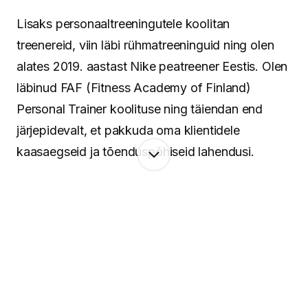
Lisaks personaaltreeningutele koolitan
treenereid, viin läbi rühmatreeninguid ning olen
alates 2019. aastast Nike peatreener Eestis. Olen
läbinud FAF (Fitness Academy of Finland)
Personal Trainer koolituse ning täiendan end
järjepidevalt, et pakkuda oma klientidele
kaasaegseid ja tõenduspõhiseid lahendusi.
Minu lähenemine põhineb terviklikul vaatel
inimesele. Keha ja vaim töötavad koos ning
seetõttu pean oluliseks mitte ainult treeninguid ja
liikumist, vaid ka taastumist, igapäevaseid
harjumusi ning tasakaalu leidmist. Aitan luua
süsteeme, mis toimivad päriselus – ka siis, kui