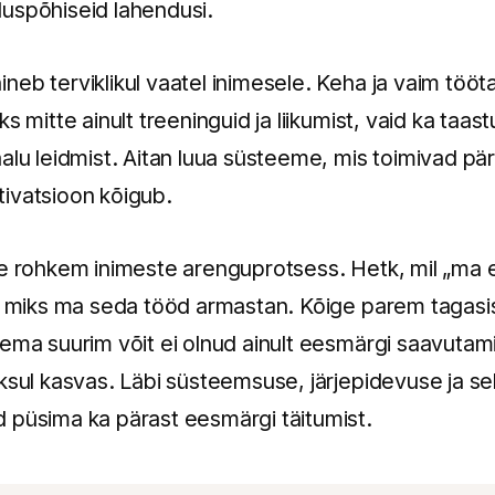
uspõhiseid lahendusi.
neb terviklikul vaatel inimesele. Keha ja vaim töö
s mitte ainult treeninguid ja liikumist, vaid ka taa
lu leidmist. Aitan luua süsteeme, mis toimivad päris
ivatsioon kõigub.
ge rohkem inimeste arenguprotsess. Hetk, mil „ma
s, miks ma seda tööd armastan. Kõige parem tagasis
ema suurim võit ei olnud ainult eesmärgi saavutami
ksul kasvas. Läbi süsteemsuse, järjepidevuse ja se
 püsima ka pärast eesmärgi täitumist.