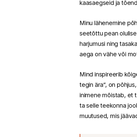
kaasaegseid ja tõend
Minu lähenemine põhi
seetõttu pean olulisek
harjumusi ning tasakaa
aega on vähe või mot
Mind inspireerib kõi
tegin ära“, on põhju
inimene mõistab, et t
ta selle teekonna joo
muutused, mis jäävad