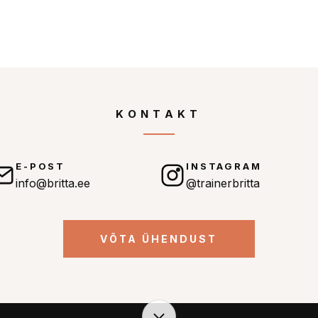
KONTAKT
E-POST
INSTAGRAM
info@britta.ee
@trainerbritta
VÕTA ÜHENDUST