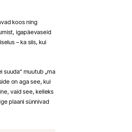
tavad koos ning
stumist, igapäevaseid
elus – ka siis, kui
 ei suuda“ muutub „ma
ide on aga see, kui
ne, vaid see, kelleks
lge plaani sünnivad