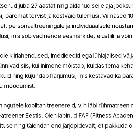
senud juba 27 aastat ning aidanud selle aja jooksul
 paremat tervist ja kestvaid tulemusi. Viimased 10
t personaaltreeningule ja individuaalsele nõustam
dusi, mis sobivad nende eesmärkide, elustiili ja või
le kiirlahendused, imedieedid ega lühiajalised väl
nnivad siis, kui inimene mõistab, kuidas tema keha
ikuid ning kujundab harjumusi, mis kestavad ka pär
gu möödumist.
ingutele koolitan treenereid, viin läbi rühmatreeni
eatreener Eestis. Olen läbinud FAF (Fitness Academ
ituse ning täiendan end järjepidevalt, et pakkuda o