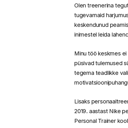
Olen treenerina tegut
tugevamaid harjumusi,
keskendunud peamisel
inimestel leida lahen
Minu töö keskmes ei o
püsivad tulemused sü
tegema teadlikke val
motivatsioonipuhan
Lisaks personaaltreen
2019. aastast Nike p
Personal Trainer kool