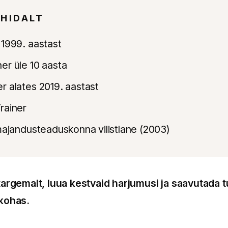
HIDALT
 1999. aastast
er üle 10 aasta
r alates 2019. aastast
rainer
 majandusteaduskonna vilistlane (2003)
targemalt, luua kestvaid harjumusi ja saavutada t
 kohas.