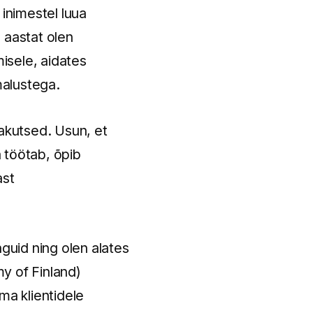
 inimestel luua
 aastat olen
isele, aidates
malustega.
jakutsed. Usun, et
 töötab, õpib
ast
nguid ning olen alates
y of Finland)
ma klientidele