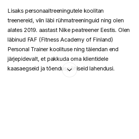
Lisaks personaaltreeningutele koolitan
treenereid, viin läbi rühmatreeninguid ning olen
alates 2019. aastast Nike peatreener Eestis. Olen
läbinud FAF (Fitness Academy of Finland)
Personal Trainer koolituse ning täiendan end
järjepidevalt, et pakkuda oma klientidele
kaasaegseid ja tõenduspõhiseid lahendusi.
Minu lähenemine põhineb terviklikul vaatel
inimesele. Keha ja vaim töötavad koos ning
seetõttu pean oluliseks mitte ainult treeninguid ja
liikumist, vaid ka taastumist, igapäevaseid
harjumusi ning tasakaalu leidmist. Aitan luua
süsteeme, mis toimivad päriselus – ka siis, kui