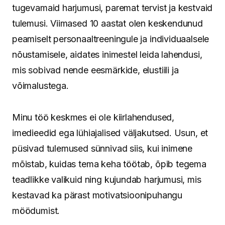
tugevamaid harjumusi, paremat tervist ja kestvaid
tulemusi. Viimased 10 aastat olen keskendunud
peamiselt personaaltreeningule ja individuaalsele
nõustamisele, aidates inimestel leida lahendusi,
mis sobivad nende eesmärkide, elustiili ja
võimalustega.
Minu töö keskmes ei ole kiirlahendused,
imedieedid ega lühiajalised väljakutsed. Usun, et
püsivad tulemused sünnivad siis, kui inimene
mõistab, kuidas tema keha töötab, õpib tegema
teadlikke valikuid ning kujundab harjumusi, mis
kestavad ka pärast motivatsioonipuhangu
möödumist.