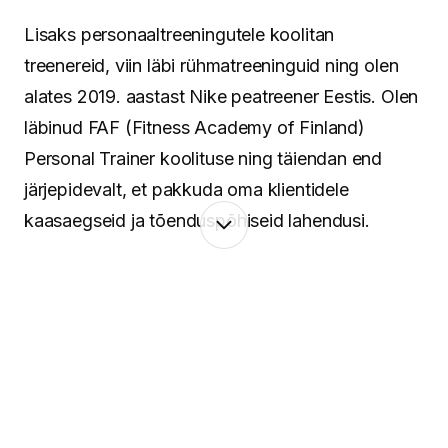
Lisaks personaaltreeningutele koolitan
treenereid, viin läbi rühmatreeninguid ning olen
alates 2019. aastast Nike peatreener Eestis. Olen
läbinud FAF (Fitness Academy of Finland)
Personal Trainer koolituse ning täiendan end
järjepidevalt, et pakkuda oma klientidele
kaasaegseid ja tõenduspõhiseid lahendusi.
Minu lähenemine põhineb terviklikul vaatel
inimesele. Keha ja vaim töötavad koos ning
seetõttu pean oluliseks mitte ainult treeninguid ja
liikumist, vaid ka taastumist, igapäevaseid
harjumusi ning tasakaalu leidmist. Aitan luua
süsteeme, mis toimivad päriselus – ka siis, kui