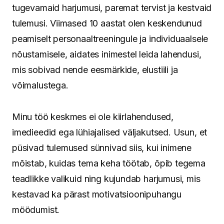
tugevamaid harjumusi, paremat tervist ja kestvaid
tulemusi. Viimased 10 aastat olen keskendunud
peamiselt personaaltreeningule ja individuaalsele
nõustamisele, aidates inimestel leida lahendusi,
mis sobivad nende eesmärkide, elustiili ja
võimalustega.
Minu töö keskmes ei ole kiirlahendused,
imedieedid ega lühiajalised väljakutsed. Usun, et
püsivad tulemused sünnivad siis, kui inimene
mõistab, kuidas tema keha töötab, õpib tegema
teadlikke valikuid ning kujundab harjumusi, mis
kestavad ka pärast motivatsioonipuhangu
möödumist.