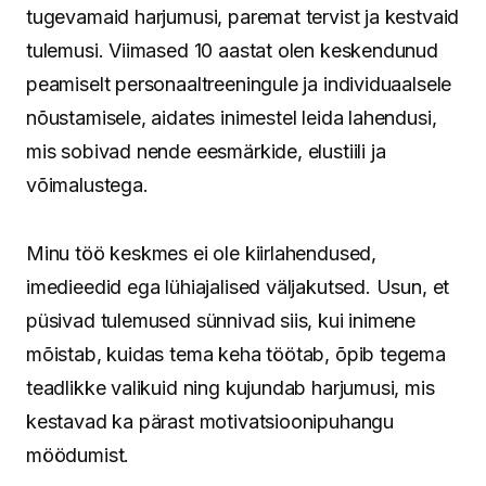
tugevamaid harjumusi, paremat tervist ja kestvaid
tulemusi. Viimased 10 aastat olen keskendunud
peamiselt personaaltreeningule ja individuaalsele
nõustamisele, aidates inimestel leida lahendusi,
mis sobivad nende eesmärkide, elustiili ja
võimalustega.
Minu töö keskmes ei ole kiirlahendused,
imedieedid ega lühiajalised väljakutsed. Usun, et
püsivad tulemused sünnivad siis, kui inimene
mõistab, kuidas tema keha töötab, õpib tegema
teadlikke valikuid ning kujundab harjumusi, mis
kestavad ka pärast motivatsioonipuhangu
möödumist.