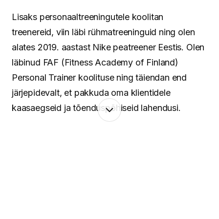
Lisaks personaaltreeningutele koolitan
treenereid, viin läbi rühmatreeninguid ning olen
alates 2019. aastast Nike peatreener Eestis. Olen
läbinud FAF (Fitness Academy of Finland)
Personal Trainer koolituse ning täiendan end
järjepidevalt, et pakkuda oma klientidele
kaasaegseid ja tõenduspõhiseid lahendusi.
Minu lähenemine põhineb terviklikul vaatel
inimesele. Keha ja vaim töötavad koos ning
seetõttu pean oluliseks mitte ainult treeninguid ja
liikumist, vaid ka taastumist, igapäevaseid
harjumusi ning tasakaalu leidmist. Aitan luua
süsteeme, mis toimivad päriselus – ka siis, kui