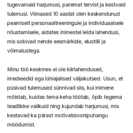
tugevamaid harjumusi, paremat tervist ja kestvaid
tulemusi. Viimased 10 aastat olen keskendunud
peamiselt personaaltreeningule ja individuaalsele
nõustamisele, aidates inimestel leida lahendusi,
mis sobivad nende eesmärkide, elustiili ja
võimalustega.
Minu töö keskmes ei ole kiirlahendused,
imedieedid ega lühiajalised väljakutsed. Usun, et
püsivad tulemused sünnivad siis, kui inimene
mõistab, kuidas tema keha töötab, õpib tegema
teadlikke valikuid ning kujundab harjumusi, mis
kestavad ka pärast motivatsioonipuhangu
möödumist.