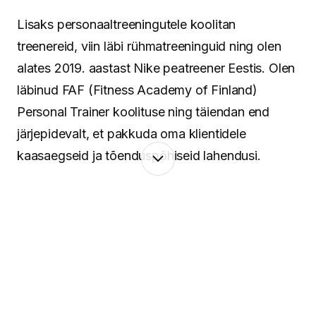
Lisaks personaaltreeningutele koolitan
treenereid, viin läbi rühmatreeninguid ning olen
alates 2019. aastast Nike peatreener Eestis. Olen
läbinud FAF (Fitness Academy of Finland)
Personal Trainer koolituse ning täiendan end
järjepidevalt, et pakkuda oma klientidele
kaasaegseid ja tõenduspõhiseid lahendusi.
Minu lähenemine põhineb terviklikul vaatel
inimesele. Keha ja vaim töötavad koos ning
seetõttu pean oluliseks mitte ainult treeninguid ja
liikumist, vaid ka taastumist, igapäevaseid
harjumusi ning tasakaalu leidmist. Aitan luua
süsteeme, mis toimivad päriselus – ka siis, kui