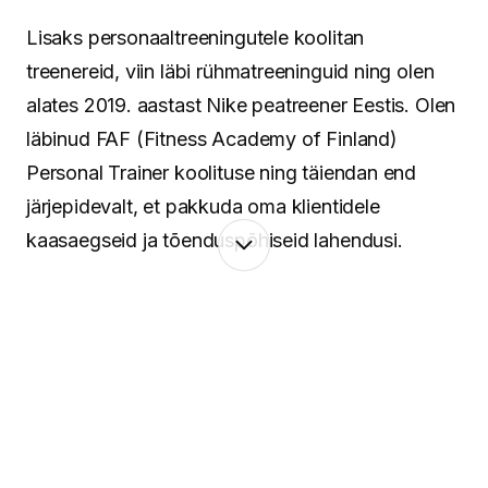
Lisaks personaaltreeningutele koolitan
treenereid, viin läbi rühmatreeninguid ning olen
alates 2019. aastast Nike peatreener Eestis. Olen
läbinud FAF (Fitness Academy of Finland)
Personal Trainer koolituse ning täiendan end
järjepidevalt, et pakkuda oma klientidele
kaasaegseid ja tõenduspõhiseid lahendusi.
Minu lähenemine põhineb terviklikul vaatel
inimesele. Keha ja vaim töötavad koos ning
seetõttu pean oluliseks mitte ainult treeninguid ja
liikumist, vaid ka taastumist, igapäevaseid
harjumusi ning tasakaalu leidmist. Aitan luua
süsteeme, mis toimivad päriselus – ka siis, kui