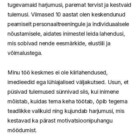
tugevamaid harjumusi, paremat tervist ja kestvaid
tulemusi. Viimased 10 aastat olen keskendunud
peamiselt personaaltreeningule ja individuaalsele
nõustamisele, aidates inimestel leida lahendusi,
mis sobivad nende eesmärkide, elustiili ja
võimalustega.
Minu töö keskmes ei ole kiirlahendused,
imedieedid ega lühiajalised väljakutsed. Usun, et
püsivad tulemused sünnivad siis, kui inimene
mõistab, kuidas tema keha töötab, õpib tegema
teadlikke valikuid ning kujundab harjumusi, mis
kestavad ka pärast motivatsioonipuhangu
möödumist.