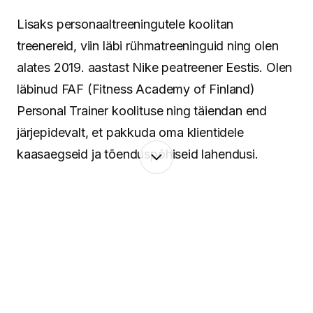
Lisaks personaaltreeningutele koolitan
treenereid, viin läbi rühmatreeninguid ning olen
alates 2019. aastast Nike peatreener Eestis. Olen
läbinud FAF (Fitness Academy of Finland)
Personal Trainer koolituse ning täiendan end
järjepidevalt, et pakkuda oma klientidele
kaasaegseid ja tõenduspõhiseid lahendusi.
Minu lähenemine põhineb terviklikul vaatel
inimesele. Keha ja vaim töötavad koos ning
seetõttu pean oluliseks mitte ainult treeninguid ja
liikumist, vaid ka taastumist, igapäevaseid
harjumusi ning tasakaalu leidmist. Aitan luua
süsteeme, mis toimivad päriselus – ka siis, kui