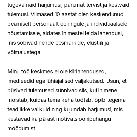
tugevamaid harjumusi, paremat tervist ja kestvaid
tulemusi. Viimased 10 aastat olen keskendunud
peamiselt personaaltreeningule ja individuaalsele
nõustamisele, aidates inimestel leida lahendusi,
mis sobivad nende eesmärkide, elustiili ja
võimalustega.
Minu töö keskmes ei ole kiirlahendused,
imedieedid ega lühiajalised väljakutsed. Usun, et
püsivad tulemused sünnivad siis, kui inimene
mõistab, kuidas tema keha töötab, õpib tegema
teadlikke valikuid ning kujundab harjumusi, mis
kestavad ka pärast motivatsioonipuhangu
möödumist.