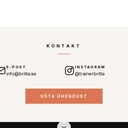
KONTAKT
E-POST
INSTAGRAM
info@britta.ee
@trainerbritta
VÕTA ÜHENDUST