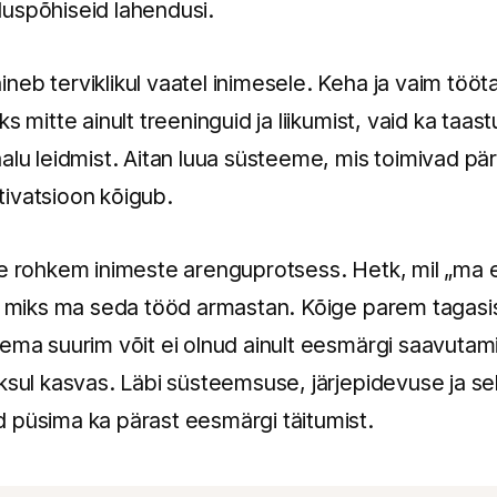
uspõhiseid lahendusi.
neb terviklikul vaatel inimesele. Keha ja vaim töö
s mitte ainult treeninguid ja liikumist, vaid ka taa
lu leidmist. Aitan luua süsteeme, mis toimivad päris
ivatsioon kõigub.
ge rohkem inimeste arenguprotsess. Hetk, mil „ma
s, miks ma seda tööd armastan. Kõige parem tagasis
ema suurim võit ei olnud ainult eesmärgi saavutami
ksul kasvas. Läbi süsteemsuse, järjepidevuse ja se
 püsima ka pärast eesmärgi täitumist.