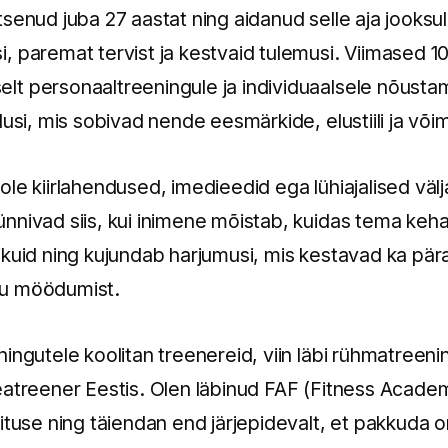
senud juba 27 aastat ning aidanud selle aja jooksul
 paremat tervist ja kestvaid tulemusi. Viimased 10
t personaaltreeningule ja individuaalsele nõustam
dusi, mis sobivad nende eesmärkide, elustiili ja või
le kiirlahendused, imedieedid ega lühiajalised väl
nnivad siis, kui inimene mõistab, kuidas tema keha
ikuid ning kujundab harjumusi, mis kestavad ka pär
gu möödumist.
ingutele koolitan treenereid, viin läbi rühmatreeni
eatreener Eestis. Olen läbinud FAF (Fitness Academ
ituse ning täiendan end järjepidevalt, et pakkuda o