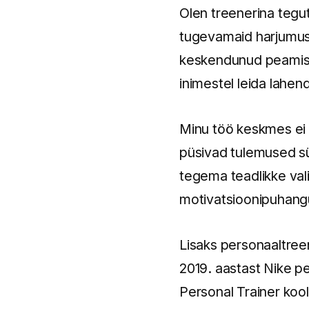
Olen treenerina tegut
tugevamaid harjumusi,
keskendunud peamisel
inimestel leida lahen
Minu töö keskmes ei o
püsivad tulemused sü
tegema teadlikke val
motivatsioonipuhan
Lisaks personaaltreen
2019. aastast Nike p
Personal Trainer kool