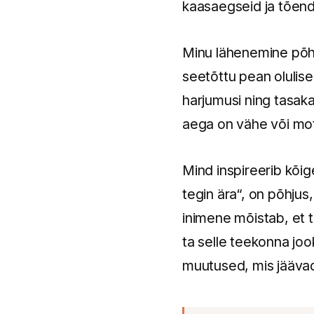
kaasaegseid ja tõend
Minu lähenemine põhi
seetõttu pean olulisek
harjumusi ning tasakaa
aega on vähe või mot
Mind inspireerib kõi
tegin ära“, on põhju
inimene mõistab, et t
ta selle teekonna joo
muutused, mis jäävad