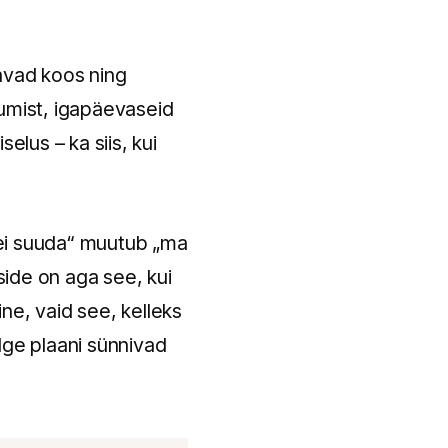
tavad koos ning
stumist, igapäevaseid
elus – ka siis, kui
 ei suuda“ muutub „ma
ide on aga see, kui
ne, vaid see, kelleks
lge plaani sünnivad