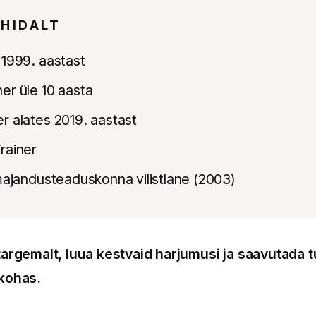
HIDALT
 1999. aastast
er üle 10 aasta
r alates 2019. aastast
rainer
 majandusteaduskonna vilistlane (2003)
targemalt, luua kestvaid harjumusi ja saavutada t
 kohas.