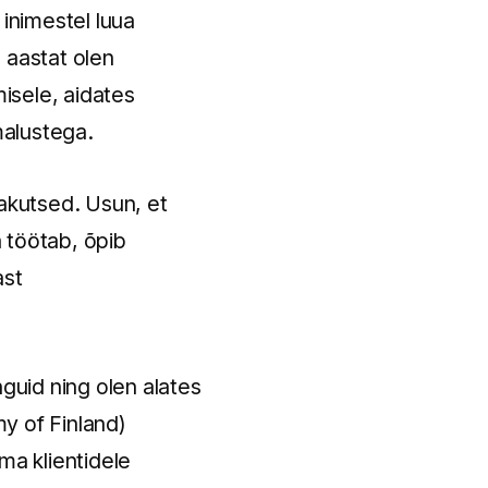
 inimestel luua
 aastat olen
isele, aidates
malustega.
jakutsed. Usun, et
 töötab, õpib
ast
nguid ning olen alates
y of Finland)
ma klientidele